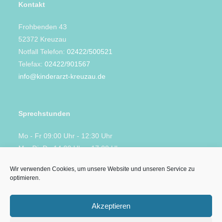
Kontakt
Frohbenden 43
52372 Kreuzau
Notfall Telefon:
02422/500521
Telefax:
02422/901567
info@kinderarzt-kreuzau.de
Sprechstunden
Mo - Fr 09:00 Uhr - 12:30 Uhr
Mo, Di, Do 14:00 Uhr - 17:00 Uhr
sowie nach Vereinbarung
Wir verwenden Cookies, um unsere Website und unseren Service zu
optimieren.
Impressum
Datenschutz
Akzeptieren
Cookierichtline EU